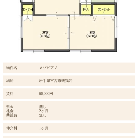
物件名
メゾピアノ
場所
岩手県宮古市磯鶏沖
賃料
60,000円
敷金
無し
礼金
2ヶ月
共益費
無し
仲介料
1ヶ月