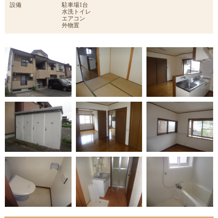
設備
駐車場1台
水洗トイレ
エアコン
外物置